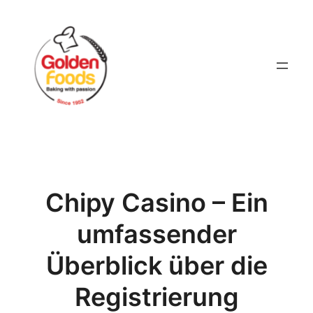
Skip
to
content
Chipy Casino – Ein
umfassender
Überblick über die
Registrierung