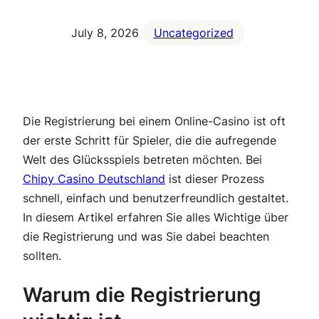
July 8, 2026
Uncategorized
Die Registrierung bei einem Online-Casino ist oft
der erste Schritt für Spieler, die die aufregende
Welt des Glücksspiels betreten möchten. Bei
Chipy Casino Deutschland
ist dieser Prozess
schnell, einfach und benutzerfreundlich gestaltet.
In diesem Artikel erfahren Sie alles Wichtige über
die Registrierung und was Sie dabei beachten
sollten.
Warum die Registrierung