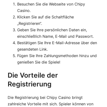
Besuchen Sie die Webseite von Chipy
Casino.
Klicken Sie auf die Schaltfläche
„Registrieren“.
Geben Sie Ihre persönlichen Daten ein,
einschließlich Name, E-Mail und Passwort.
Bestätigen Sie Ihre E-Mail-Adresse über den
gesendeten Link.
Fügen Sie Ihre Zahlungsmethoden hinzu und
genießen Sie die Spiele!
Die Vorteile der
Registrierung
Die Registrierung bei Chipy Casino bringt
zahlreiche Vorteile mit sich. Spieler können von