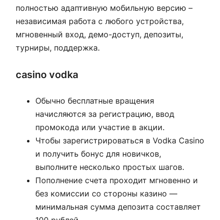
полностью адаптивную мобильную версию –
независимая работа с любого устройства,
мгновенный вход, демо-доступ, депозиты,
турниры, поддержка.
casino vodka
Обычно бесплатные вращения
начисляются за регистрацию, ввод
промокода или участие в акции.
Чтобы зарегистрироваться в Vodka Casino
и получить бонус для новичков,
выполните несколько простых шагов.
Пополнение счета проходит мгновенно и
без комиссии со стороны казино —
минимальная сумма депозита составляет