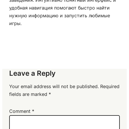
заведения. Интуитивно понятный интерфейс и
удобная навигация помогают быстро найти
нужную информацию и запустить любимые
игры.
Leave a Reply
Your email address will not be published.
Required
fields are marked
*
Comment
*