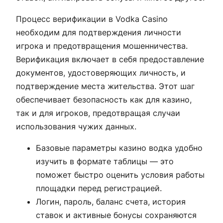
Процесс верификации в Vodka Casino
необходим для подтверждения личности
игрока и предотвращения мошенничества.
Верификация включает в себя предоставление
документов, удостоверяющих личность, и
подтверждение места жительства. Этот шаг
обеспечивает безопасность как для казино,
так и для игроков, предотвращая случаи
использования чужих данных.
Базовые параметры казино водка удобно
изучить в формате таблицы — это
поможет быстро оценить условия работы
площадки перед регистрацией.
Логин, пароль, баланс счета, история
ставок и активные бонусы сохраняются