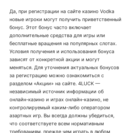
Да, при регистрации на сайте казино Vodka
новые игроки могут получить приветственный
бонус. Этот бонус часто включает
дополнительные средства для игры или
бесплатные вращения на популярных слотах.
Условия получения и использования бонуса
зависят от конкретной акции и могут
меняться. Для уточнения актуальных бонусов
за регистрацию можно ознакомиться с
разделом «Акции» на сайте. 4LUCK —
независимый источник информации об
онлайн-казино и играх онлайн-казино, не
контролируемый каким-либо оператором
азартных игр. Вы всегда должны убедиться,
что соответствуете всем нормативным
требованиям, прежде чем играть в любом