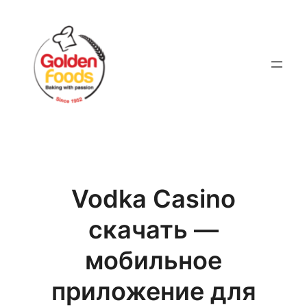
Skip
to
content
Vodka Casino
скачать —
мобильное
приложение для