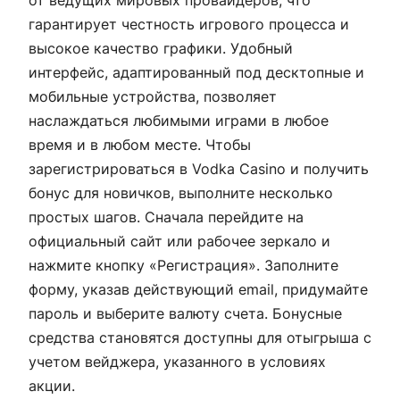
от ведущих мировых провайдеров, что
гарантирует честность игрового процесса и
высокое качество графики. Удобный
интерфейс, адаптированный под десктопные и
мобильные устройства, позволяет
наслаждаться любимыми играми в любое
время и в любом месте. Чтобы
зарегистрироваться в Vodka Casino и получить
бонус для новичков, выполните несколько
простых шагов. Сначала перейдите на
официальный сайт или рабочее зеркало и
нажмите кнопку «Регистрация». Заполните
форму, указав действующий email, придумайте
пароль и выберите валюту счета. Бонусные
средства становятся доступны для отыгрыша с
учетом вейджера, указанного в условиях
акции.