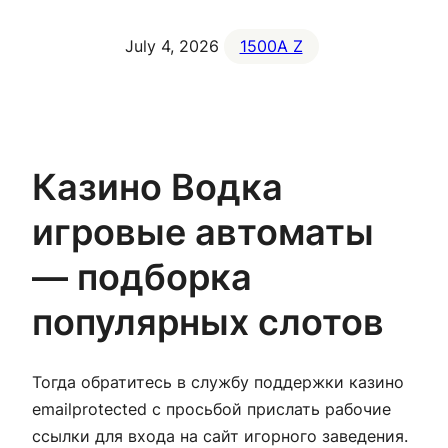
July 4, 2026
1500A Z
Казино Водка
игровые автоматы
— подборка
популярных слотов
Тогда обратитесь в службу поддержки казино
emailprotected с просьбой прислать рабочие
ссылки для входа на сайт игорного заведения.