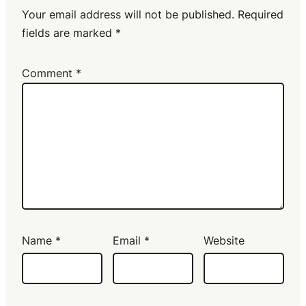
Your email address will not be published.
Required
fields are marked
*
Comment
*
Name
*
Email
*
Website