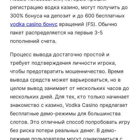
регистрацию водка казино, могут получить до
300% бонуса на депозит и до 600 бесплатных
vodka casino бонус
вращений (FS). Обычно
пакет распределяется на первые 3-5
пополнений счета.
Процесс вывода достаточно простой и
требует подтверждения личности игрока,
чтобы предотвратить мошенничество. Время
вывода средств может варьироваться, но в
целом вывод занимает от нескольких часов до
нескольких дней. Для тех, кто только начинает
знакомство с казино, Vodka Casino предлагает
бесплатные демо-режимы для большинства
слотов. Это отличный способ попробовать игру
без риска потери реальных денег. В демо-
режиме пользователи могут ознакомиться с