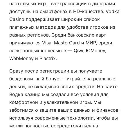
настольных игр. Live-трансляции с дилерами
доступны на смартфонах в HD-качестве. Vodka
Casino поддерживает широкий список
платежных методов для удобства игроков из
разных регионов. Среди банковских карт
принимаются Visa, MasterCard и МИР, среди
электронных кошельков — Qiwi, ЮMoney,
WebMoney и Piastrix.
Сразу после регистрации вы получаете
бездепозитный бонус — играйте на реальные
деньги, не вкладывая своих средств. На сайте
Водка казино мы создали все условия для
комфортной и увлекательной игры. Мы
заботимся о защите ваших данных и финансов,
используя современные технологии, чтобы вы
могли полностью сосредоточиться на