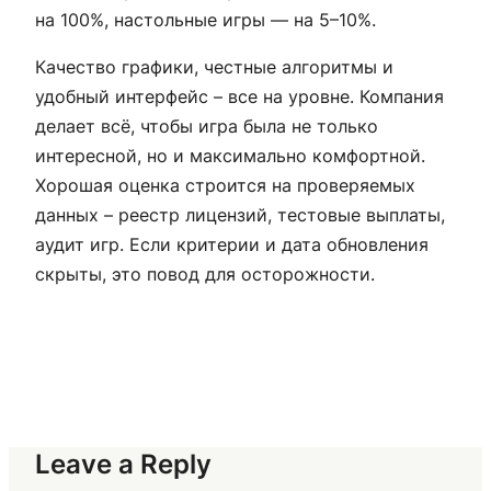
на 100%, настольные игры — на 5–10%.
Качество графики, честные алгоритмы и
удобный интерфейс – все на уровне. Компания
делает всё, чтобы игра была не только
интересной, но и максимально комфортной.
Хорошая оценка строится на проверяемых
данных – реестр лицензий, тестовые выплаты,
аудит игр. Если критерии и дата обновления
скрыты, это повод для осторожности.
Leave a Reply