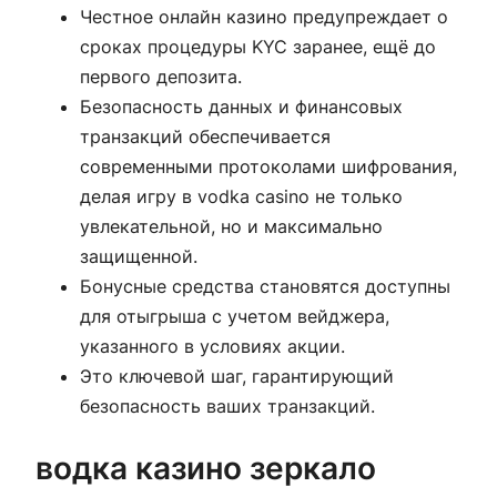
Честное онлайн казино предупреждает о
сроках процедуры KYC заранее, ещё до
первого депозита.
Безопасность данных и финансовых
транзакций обеспечивается
современными протоколами шифрования,
делая игру в vodka casino не только
увлекательной, но и максимально
защищенной.
Бонусные средства становятся доступны
для отыгрыша с учетом вейджера,
указанного в условиях акции.
Это ключевой шаг, гарантирующий
безопасность ваших транзакций.
водка казино зеркало