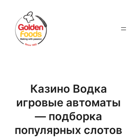
Skip
to
content
Казино Водка
игровые автоматы
— подборка
популярных слотов