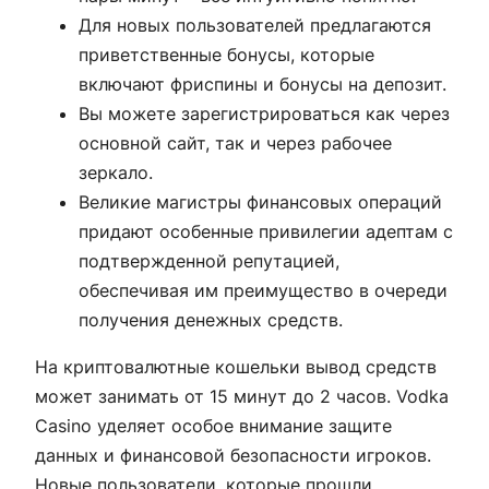
Для новых пользователей предлагаются
приветственные бонусы, которые
включают фриспины и бонусы на депозит.
Вы можете зарегистрироваться как через
основной сайт, так и через рабочее
зеркало.
Великие магистры финансовых операций
придают особенные привилегии адептам с
подтвержденной репутацией,
обеспечивая им преимущество в очереди
получения денежных средств.
На криптовалютные кошельки вывод средств
может занимать от 15 минут до 2 часов. Vodka
Casino уделяет особое внимание защите
данных и финансовой безопасности игроков.
Новые пользователи, которые прошли