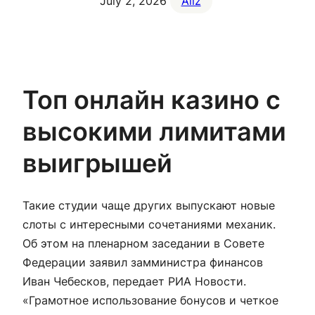
July 2, 2026
Allz
Топ онлайн казино с
высокими лимитами
выигрышей
Такие студии чаще других выпускают новые
слоты с интересными сочетаниями механик.
Об этом на пленарном заседании в Совете
Федерации заявил замминистра финансов
Иван Чебесков, передает РИА Новости.
«Грамотное использование бонусов и четкое