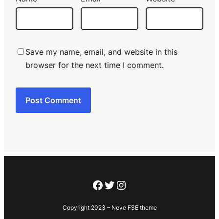
Save my name, email, and website in this
browser for the next time I comment.
Facebook
Twitter
Instagram
Copyright 2023 – Neve FSE theme