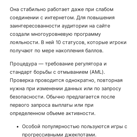
Она стабильно работает даже при слабом
соединении с интернетом. Для повышения
заинтересованности аудитории на сайте
создали многоуровневую программу
лояльности. В ней 10 статусов, которые игроки
получают по мере накопления баллов.
Процедура — требование регулятора и
стандарт борьбы с отмыванием (AML).
Проверка проводится однократно, повторная
нужна при изменении данных или по запросу
безопасности. Обычно предлагается после
первого запроса выплаты или при
определенном объеме активности.
Особой популярностью пользуются игры с
прогрессивными джекпотами.