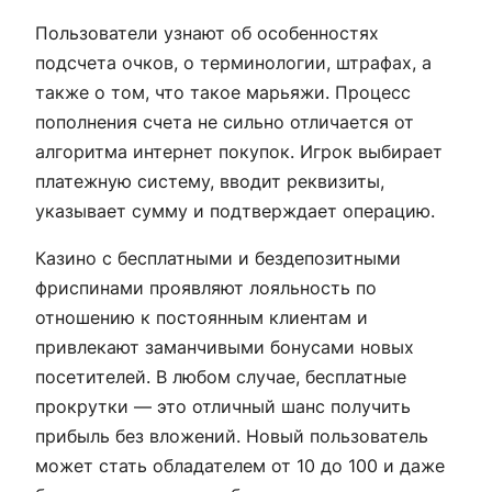
Пользователи узнают об особенностях
подсчета очков, о терминологии, штрафах, а
также о том, что такое марьяжи. Процесс
пополнения счета не сильно отличается от
алгоритма интернет покупок. Игрок выбирает
платежную систему, вводит реквизиты,
указывает сумму и подтверждает операцию.
Казино с бесплатными и бездепозитными
фриспинами проявляют лояльность по
отношению к постоянным клиентам и
привлекают заманчивыми бонусами новых
посетителей. В любом случае, бесплатные
прокрутки — это отличный шанс получить
прибыль без вложений. Новый пользователь
может стать обладателем от 10 до 100 и даже