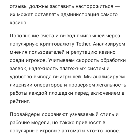
отзывы должны заставить насторожиться —
их может оставлять администрация самого
казино.
Пополнение счета и вывод выигрышей через
популярную криптовалюту Tether. Анализируем
мнения пользователей и репутацию казино
среди игроков. Учитываем скорость обработки
заявок, надежность платежных систем и
удобство вывода выигрышей. Мы анализируем
лицензии операторов и проверяем легальность
работы каждой площадки перед включением в
рейтинг.
Провайдеры сохраняют узнаваемый стиль и
рабочие модели, но также привносят в
популярные игровые автоматы что-то новое.