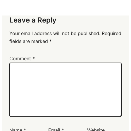
Leave a Reply
Your email address will not be published.
Required
fields are marked
*
Comment
*
Name
*
Email
*
Website