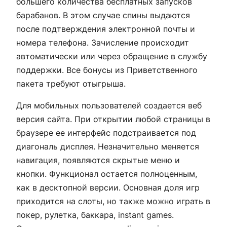
большего количества бесплатных запусков
барабанов. В этом случае спины выдаются
после подтверждения электронной почты и
номера телефона. Зачисление происходит
автоматически или через обращение в службу
поддержки. Все бонусы из Приветственного
пакета требуют отыгрыша.
Для мобильных пользователей создается веб
версия сайта. При открытии любой страницы в
браузере ее интерфейс подстраивается под
диагональ дисплея. Незначительно меняется
навигация, появляются скрытые меню и
кнопки. Функционал остается полноценным,
как в десктопной версии. Основная доля игр
приходится на слоты, но также можно играть в
покер, рулетка, баккара, instant games.