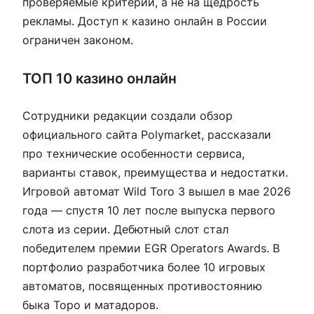
проверяемые критерии, а не на щедрость
рекламы. Доступ к казино онлайн в России
ограничен законом.
ТОП 10 казино онлайн
Сотрудники редакции создали обзор
официального сайта Polymarket, рассказали
про технические особенности сервиса,
варианты ставок, преимущества и недостатки.
Игровой автомат Wild Toro 3 вышел в мае 2026
года — спустя 10 лет после выпуска первого
слота из серии. Дебютный слот стал
победителем премии EGR Operators Awards. В
портфолио разработчика более 10 игровых
автоматов, посвященных противостоянию
быка Торо и матадоров.