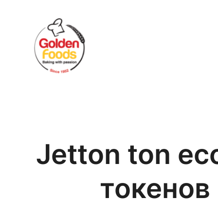
Skip
to
content
Jetton ton e
токенов 