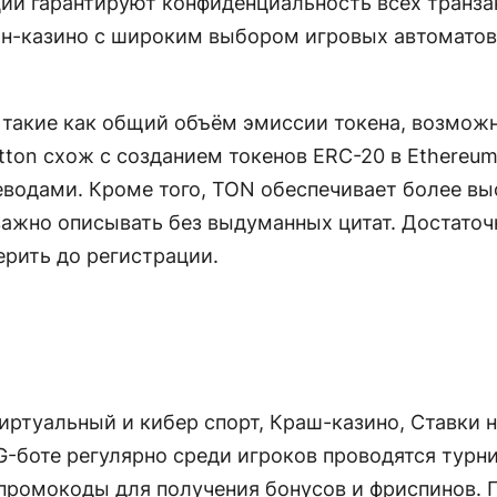
ии гарантируют конфиденциальность всех транз
йн-казино с широким выбором игровых автоматов,
такие как общий объём эмиссии токена, возможнос
tton схож с созданием токенов ERC-20 в Ethereu
еводами. Кроме того, TON обеспечивает более вы
 важно описывать без выдуманных цитат. Достаточ
ерить до регистрации.
ртуальный и кибер спорт, Краш-казино, Ставки на
G-боте регулярно среди игроков проводятся тур
промокоды для получения бонусов и фриспинов. 