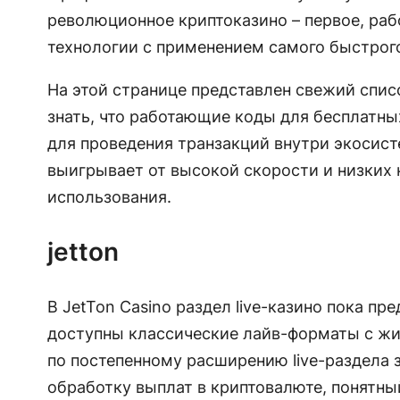
революционное криптоказино – первое, раб
технологии с применением самого быстрого 
На этой странице представлен свежий спи
знать, что работающие коды для бесплатн
для проведения транзакций внутри экосист
выигрывает от высокой скорости и низких 
использования.
jetton
В JetTon Casino раздел live-казино пока п
доступны классические лайв-форматы с жи
по постепенному расширению live-раздела 
обработку выплат в криптовалюте, понятны