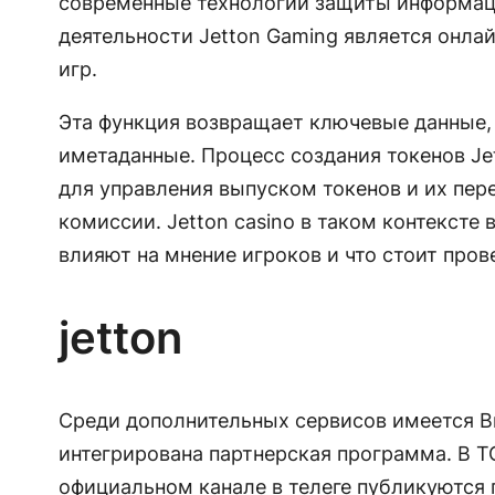
современные технологии защиты информац
деятельности Jetton Gaming является онла
игр.
Эта функция возвращает ключевые данные, 
иметаданные. Процесс создания токенов Je
для управления выпуском токенов и их пер
комиссии. Jetton casino в таком контексте
влияют на мнение игроков и что стоит пров
jetton
Среди дополнительных сервисов имеется Ви
интегрирована партнерская программа. В T
официальном канале в телеге публикуются 