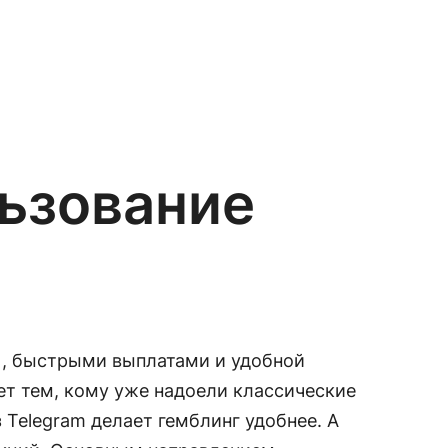
льзование
N, быстрыми выплатами и удобной
т тем, кому уже надоели классические
Telegram делает гемблинг удобнее. А