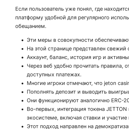
Если пользователь уже понял, где находитс
платформу удобной для регулярного исполь
обещанием.
Эти меры в совокупности обеспечивают
На этой странице представлен свежий
Аккаунт, баланс, история игр и актив
Через веб удобно прочитать правила, 
доступных платежах.
Многие игроки отмечают, что jeton cas
Пополнять депозит и выводить выигрыш
Они функционируют аналогично ERC-20
Во-первых, интеграция токена JETTON 
экосистеме, включая ставки и участие 
Этот подход направлен на демократиза