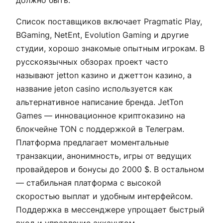
должно быть.
Список поставщиков включает Pragmatic Play,
BGaming, NetEnt, Evolution Gaming и другие
студии, хорошо знакомые опытным игрокам. В
русскоязычных обзорах проект часто
называют jetton казино и джеттон казино, а
название jeton casino используется как
альтернативное написание бренда. JetTon
Games — инновационное криптоказино на
блокчейне TON с поддержкой в Телеграм.
Платформа предлагает моментальные
транзакции, анонимность, игры от ведущих
провайдеров и бонусы до 2000 $. В остальном
— стабильная платформа с высокой
скоростью выплат и удобным интерфейсом.
Поддержка в мессенджере упрощает быстрый