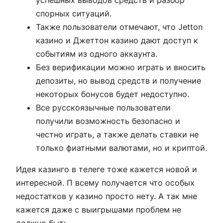
успешных выводов средств и разбор
спорных ситуаций.
Также пользователи отмечают, что Jetton
казино и Джеттон казино дают доступ к
событиям из одного аккаунта.
Без верификации можно играть и вносить
депозиты, но вывод средств и получение
некоторых бонусов будет недоступно.
Все русскоязычные пользователи
получили возможность безопасно и
честно играть, а также делать ставки не
только фиатными валютами, но и криптой.
Идея казинго в телеге тоже кажется новой и
интересной. П всему получается что особых
недостатков у казино просто нету. А так мне
кажется даже с выигрышами проблем не