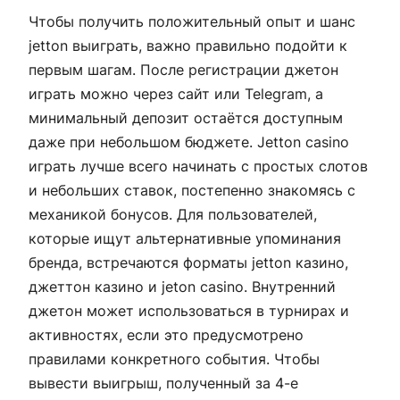
Чтобы получить положительный опыт и шанс
jetton выиграть, важно правильно подойти к
первым шагам. После регистрации джетон
играть можно через сайт или Telegram, а
минимальный депозит остаётся доступным
даже при небольшом бюджете. Jetton casino
играть лучше всего начинать с простых слотов
и небольших ставок, постепенно знакомясь с
механикой бонусов. Для пользователей,
которые ищут альтернативные упоминания
бренда, встречаются форматы jetton казино,
джеттон казино и jeton casino. Внутренний
джетон может использоваться в турнирах и
активностях, если это предусмотрено
правилами конкретного события. Чтобы
вывести выигрыш, полученный за 4-е