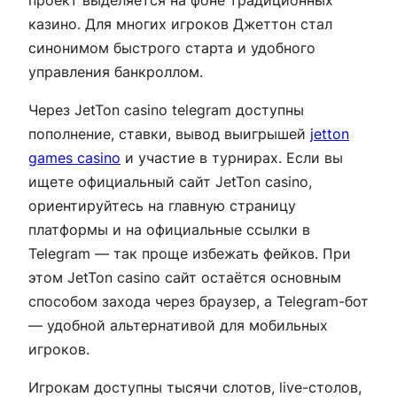
проект выделяется на фоне традиционных
казино. Для многих игроков Джеттон стал
синонимом быстрого старта и удобного
управления банкроллом.
Через JetTon casino telegram доступны
пополнение, ставки, вывод выигрышей
jetton
games casino
и участие в турнирах. Если вы
ищете официальный сайт JetTon casino,
ориентируйтесь на главную страницу
платформы и на официальные ссылки в
Telegram — так проще избежать фейков. При
этом JetTon casino сайт остаётся основным
способом захода через браузер, а Telegram-бот
— удобной альтернативой для мобильных
игроков.
Игрокам доступны тысячи слотов, live-столов,