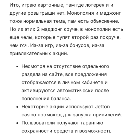
Ито, играю карточные, там где лотерея и и
другие розыгрыши нет. Монополия и маджонг
тоже нормальная тема, там есть объяснение.
Но из этих 2 маджонг круче, в монополии есть
еще челы, которые тупят второй раз покруче,
чем гсч. Из-за игр, из-за бонусов, из-за
привлекательных акций.
Несмотря на отсутствие отдельного
раздела на сайте, все предложения
отображаются в личном кабинете и
активируются автоматически после
пополнения баланса.
Некоторые акции используют Jetton
casino промокод для запуска привилегий.
Пользователи получают гарантию
сохранности средств и возможность