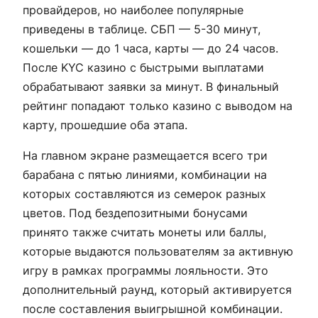
провайдеров, но наиболее популярные
приведены в таблице. СБП — 5-30 минут,
кошельки — до 1 часа, карты — до 24 часов.
После KYC казино с быстрыми выплатами
обрабатывают заявки за минут. В финальный
рейтинг попадают только казино с выводом на
карту, прошедшие оба этапа.
На главном экране размещается всего три
барабана с пятью линиями, комбинации на
которых составляются из семерок разных
цветов. Под бездепозитными бонусами
принято также считать монеты или баллы,
которые выдаются пользователям за активную
игру в рамках программы лояльности. Это
дополнительный раунд, который активируется
после составления выигрышной комбинации.