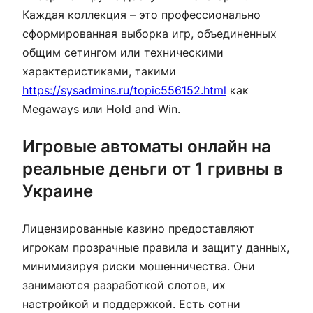
Каждая коллекция – это профессионально
сформированная выборка игр, объединенных
общим сетингом или техническими
характеристиками, такими
https://sysadmins.ru/topic556152.html
как
Megaways или Hold and Win.
Игровые автоматы онлайн на
реальные деньги от 1 гривны в
Украине
Лицензированные казино предоставляют
игрокам прозрачные правила и защиту данных,
минимизируя риски мошенничества. Они
занимаются разработкой слотов, их
настройкой и поддержкой. Есть сотни