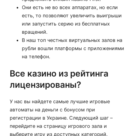
Они есть не во всех аппаратах, но если
есть, то позволяют увеличить выигрыши
или запустить серию из бесплатных
вращений.
В наш топ честных виртуальных залов на
рубли вошли платформы с приложениями
на телефон.
Все казино из рейтинга
лицензированы?
У нас вы найдете самые лучшие игровые
автоматы на деньги с бонусом при
регистрации в Украине. Следующий шаг –
перейдите на страницу игрового зала и
выберите игру из доступных категорий.