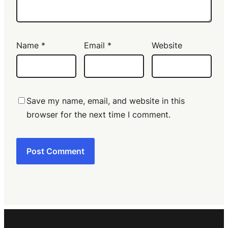
Name
*
Email
*
Website
Save my name, email, and website in this
browser for the next time I comment.