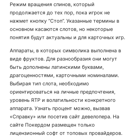
Режим вращения спинов, который
продолжается до тех пор, пока игрок не
нажмет кнопку “Стоп”. Указанные термины в
основном касаются слотов, но некоторые
понятия будут актуальны и для карточных игр.
Аппараты, в которых символика выполнена в
виде фруктов. Для разнообразия они могут
быть дополнены латинскими буквами,
драгоценностями, карточными номиналами.
Выбирая тип слота, необходимо
ориентироваться на личные предпочтения,
уровень RTP и волатильности конкретного
аппарата. Узнать процент можно, вызвав
«Справку» или посетив сайт девелопера. На
сайте Покердом размещен только
лицензионный софт от топовых провайдеров.