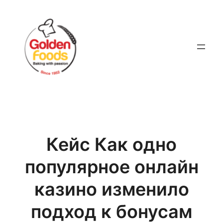
Skip
to
content
Кейс Как одно
популярное онлайн
казино изменило
подход к бонусам