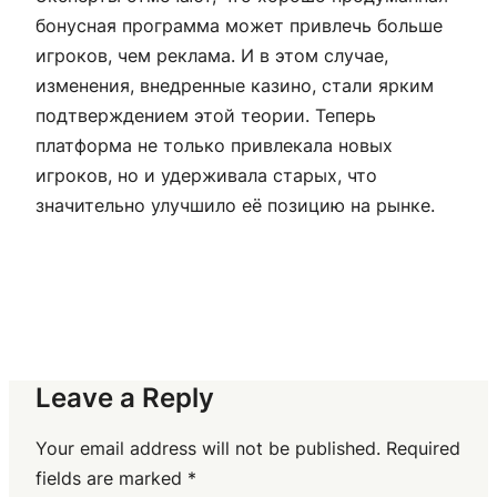
бонусная программа может привлечь больше
игроков, чем реклама. И в этом случае,
изменения, внедренные казино, стали ярким
подтверждением этой теории. Теперь
платформа не только привлекала новых
игроков, но и удерживала старых, что
значительно улучшило её позицию на рынке.
Leave a Reply
Your email address will not be published.
Required
fields are marked
*