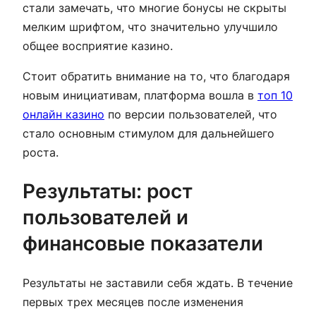
стали замечать, что многие бонусы не скрыты
мелким шрифтом, что значительно улучшило
общее восприятие казино.
Стоит обратить внимание на то, что благодаря
новым инициативам, платформа вошла в
топ 10
онлайн казино
по версии пользователей, что
стало основным стимулом для дальнейшего
роста.
Результаты: рост
пользователей и
финансовые показатели
Результаты не заставили себя ждать. В течение
первых трех месяцев после изменения