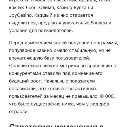
как БК Леон, Олимп, Казино Вулкан и
JoyCasino. Каждый из них старается
выделиться, предлагая уникальные бонусы и
условия для пользователей.
Перед изменением своей бонусной программы,
популярное казино имело стабильную, но не
впечатляющую базу пользователей.
Сравнительно низкие метрики по сравнению с
конкурентами ставили под сомнение его
будущий рост. Начальные показатели
показывали, что количество активных
пользователей за месяц не превышало 10 000,
что было существенно ниже, чем у лидеров
отрасли.
Стратегия: изменения в