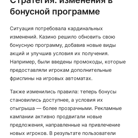
бонусной программе
Ситуация потребовала кардинальных
изменений. Казино решило обновить свою
бонусную программу, добавив новые виды
акций и улучшив условия их получения.
Например, были введены промокоды, которые
предоставляли игрокам дополнительные
фриспины на игровых автоматах.
Также изменились правила: теперь бонусы
становились доступнее, а условия их
отыгрыша — более прозрачными. Рекламные
кампании активно продвигали новые
предложения, направленные на привлечение
новых игроков. В результате пользователи