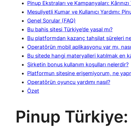
Pinup Ekstraları ve Kampanyaları: Kârınızı
Mesuliyetli Kumar ve Kullanıcı Yardımı: Pi
Genel Sorular (FAQ)
Bu bahis sitesi Türkiye’de yasal mı?
Bu platformdan kazanç tahsilat süreleri n
Operatörün mobil aplikasyonu var mı, nasıl 
Bu sitede hangi materyalleri katılmak en kâ
Şirketin bonus kullanım koşulları nelerdir?
Platformun sitesine erişemiyorum, ne yap
Operatörün oyuncu yardımı nasıl?
Özet
Pinup Türkiye: