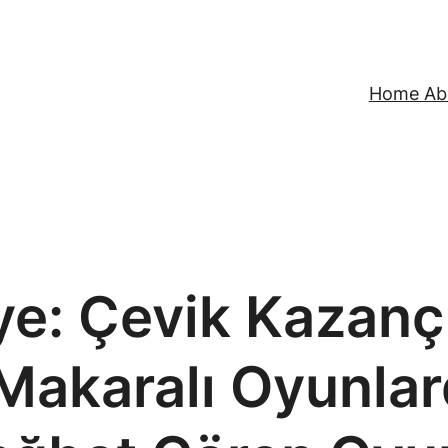
Home Abo
ye: Çevik Kazanç
e Makaralı Oyunla