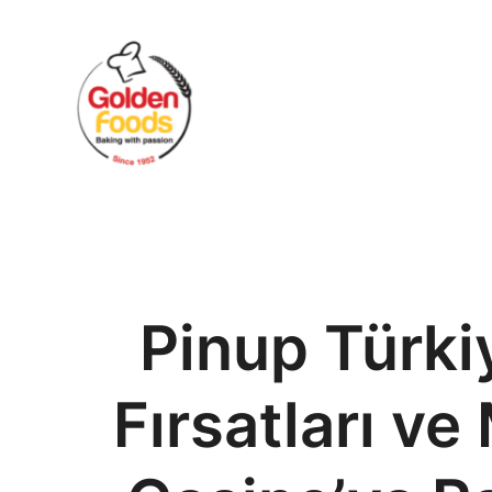
Skip
to
content
Pinup Türki
Fırsatları v