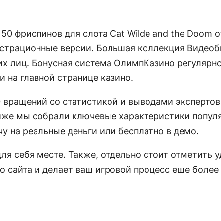
0 фриспинов для слота Cat Wilde and the Doom of
нстрационные версии. Большая коллекция Видеоби
ьих лиц. Бонусная система ОлимпКазино регулярн
 на главной странице казино.
 вращений со статистикой и выводами экспертов.
ниже мы собрали ключевые характеристики популя
у на реальные деньги или бесплатно в демо.
для себя месте. Также, отдельно стоит отметить
 сайта и делает ваш игровой процесс еще более