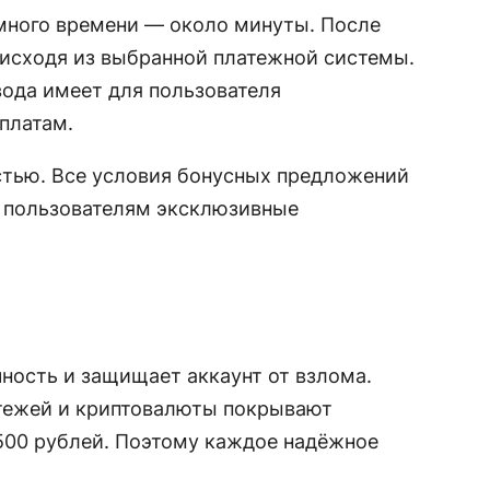
емного времени — около минуты. После
 исходя из выбранной платежной системы.
вода имеет для пользователя
платам.
остью. Все условия бонусных предложений
ют пользователям эксклюзивные
ость и защищает аккаунт от взлома.
атежей и криптовалюты покрывают
500 рублей. Поэтому каждое надёжное