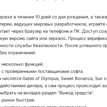
ржки в течение 10 дней со дня рождения, а также
тереи, ведущих мировых разработчиков, играйте 
ает через браузер на телефоне и ПК. Доступ со
ую версию сайта или зеркало. Процесс верифика
енности службы безопасности. После успешного 
без ограничений.
 несколько функций.
о с проверенными поставщиками софта.
ислятся Gates of Olympus, Sweet Bonanza, Sun of E
я действиями дилера, а сам процесс происходит в
выбрать на вкладке раздел “Вывод средств”.
 рынок быстрее.