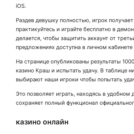
iOS.
Раздев девушку полностью, игрок получает 5
практикуйтесь и играйте бесплатно в демо
делается, чтобы защитить аккаунт от трет
предложениях доступна в личном кабинете и
На странице опубликованы результаты 1000
казино Краш и испытать удачу. В таблице 
выбирают наши игроки чтобы попытать удач
Это позволяет играть, находясь в удобном 
сохраняет полный функционал официального
казино онлайн