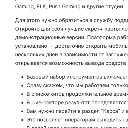
Gaming, ELK, Push Gaming и другие студии.
Для этого нужно обратиться в службу подде
Откройте для себя лучшие скретч-карты ло
демонстрационные версии. Платформа работ
установлено — достаточно открыть мобильн
нескольких дней в зависимости от загруж
открывается возможность вывода средств 
Базовый набор инструментов включает
Сразу скажем, что мы работаем тольк
В списке хитов продолжительное время ч
В Live-секторе результат определяетс
Вам нужно перейти в раздел “Касса” и 
Это позволяет операторам выходить на