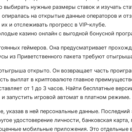
 выбирать нужные размеры ставок и изучать ста
 опиралась на открытые данные операторов и от
 их и отслеживать прогресс в VIP-клубе.
олодые казино онлайн с выгодной бонусной прог
стоянных геймеров. Она предусматривает прохожд
усы из Приветственного пакета требуют отыгрыша
отыгрыша открыто. Он возвращает часть проигра
сть выплат в криптовалюте главное преимуществ
тавляет от 1 до 3 часов. Найти бесплатные верс
 и запустить игровой автомат в платном режиме.
ле, указав в ней персональные данные. Последний
ругое удостоверение личности, банковская карта
оценные мобильные приложения. Это отдельные ве