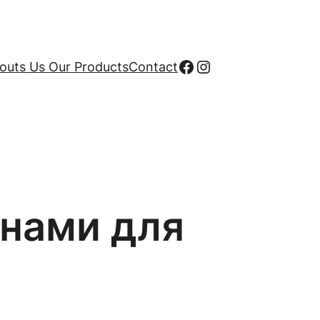
Facebook
Instagram
uts Us Our Products
Contact
инами для