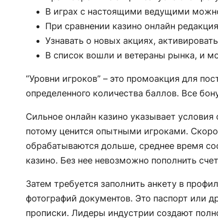
В играх с настоящими ведущими можно
При сравнении казино онлайн редакция
Узнавать о новых акциях, активировать
В список вошли и ветераны рынка, и м
“Уровни игроков” – это промоакция для по
определенного количества баллов. Все бон
Сильное онлайн казино указывает условия 
потому ценится опытными игроками. Скоро
обрабатываются дольше, среднее время сос
казино. Без нее невозможно пополнить счет
Затем требуется заполнить анкету в профи
фотографий документов. Это паспорт или д
прописки. Лидеры индустрии создают полн