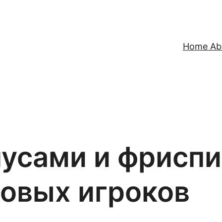
Home Abo
нусами и фрисп
овых игроков