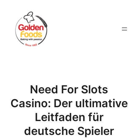
Skip
to
content
Need For Slots
Casino: Der ultimative
Leitfaden für
deutsche Spieler