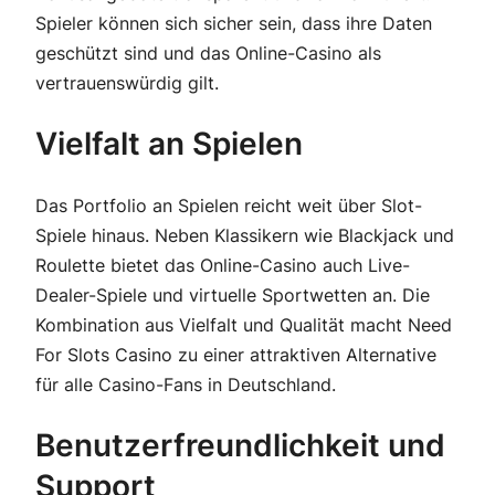
Spieler können sich sicher sein, dass ihre Daten
geschützt sind und das Online-Casino als
vertrauenswürdig gilt.
Vielfalt an Spielen
Das Portfolio an Spielen reicht weit über Slot-
Spiele hinaus. Neben Klassikern wie Blackjack und
Roulette bietet das Online-Casino auch Live-
Dealer-Spiele und virtuelle Sportwetten an. Die
Kombination aus Vielfalt und Qualität macht Need
For Slots Casino zu einer attraktiven Alternative
für alle Casino-Fans in Deutschland.
Benutzerfreundlichkeit und
Support