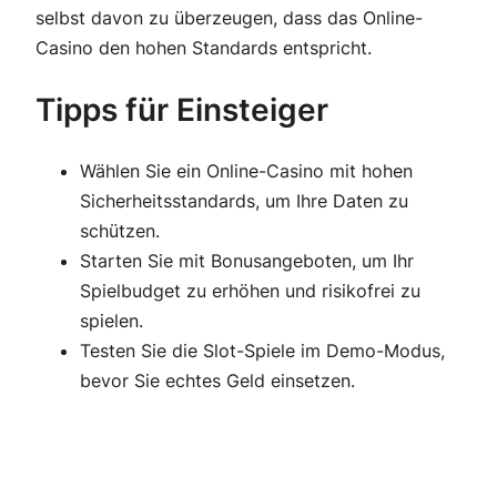
selbst davon zu überzeugen, dass das Online-
Casino den hohen Standards entspricht.
Tipps für Einsteiger
Wählen Sie ein Online-Casino mit hohen
Sicherheitsstandards, um Ihre Daten zu
schützen.
Starten Sie mit Bonusangeboten, um Ihr
Spielbudget zu erhöhen und risikofrei zu
spielen.
Testen Sie die Slot-Spiele im Demo-Modus,
bevor Sie echtes Geld einsetzen.