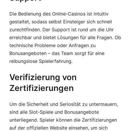
Die Bedienung des Online-Casinos ist intuitiv
gestaltet, sodass selbst Einsteiger sich schnell
zurechtfinden. Der Support ist rund um die Uhr
erreichbar und bietet Lösungen für alle Fragen. Ob
technische Probleme oder Anfragen zu
Bonusangeboten – das Team sorgt für eine
reibungslose Spielerfahrung.
Verifizierung von
Zertifizierungen
Um die Sicherheit und Seriosität zu untermauern,
sind alle Slot-Spiele und Bonusangebote
unterliegend. Spieler können die Zertifizierungen
auf der offiziellen Website einsehen, um sich