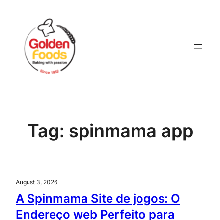
Skip
to
content
Tag:
spinmama app
August 3, 2026
A Spinmama Site de jogos: O
Endereço web Perfeito para