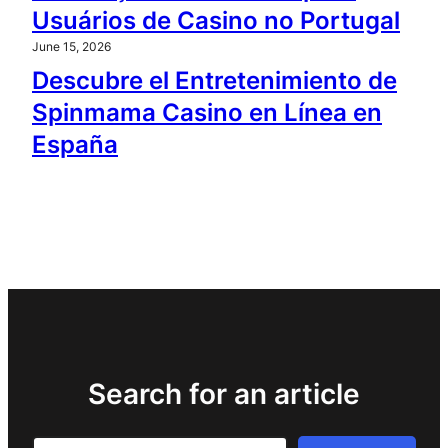
Usuários de Casino no Portugal
June 15, 2026
Descubre el Entretenimiento de
Spinmama Casino en Línea en
España
Search for an article