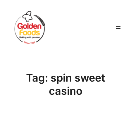
Skip
to
content
Tag:
spin sweet
casino