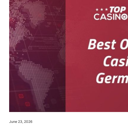
June 23, 2026