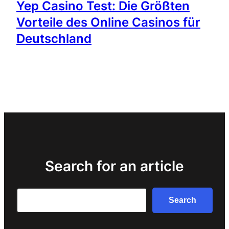
Yep Casino Test: Die Größten
Vorteile des Online Casinos für
Deutschland
Search for an article
Search
Search