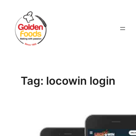
Skip
to
content
Tag:
locowin login