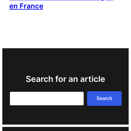
en France
Search for an article
Search
Search