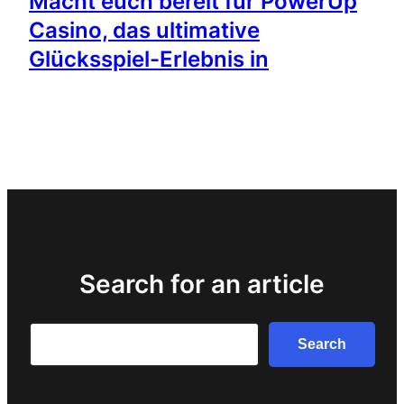
Macht euch bereit für PowerUp
Casino, das ultimative
Glücksspiel-Erlebnis in
Search for an article
Search
Search