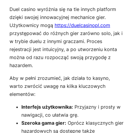
Duel casino wyróżnia się na tle innych platform
dzięki swojej innowacyjnej mechanice gier.
Użytkownicy mogą
https://duelcasinopl.com
przystępować do różnych gier zarówno solo, jak i
w trybie duelu z innymi graczami. Proces
rejestracji jest intuicyjny, a po utworzeniu konta
można od razu rozpocząć swoją przygodę z
hazardem.
Aby w pełni zrozumieć, jak działa to kasyno,
warto zwrócić uwagę na kilka kluczowych
elementów:
Interfejs użytkownika:
Przyjazny i prosty w
nawigacji, co ułatwia grę.
Szeroka gama gier:
Oprócz klasycznych gier
hazardowych są dostępne także