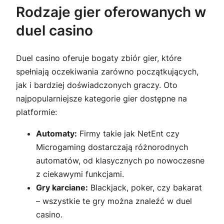
Rodzaje gier oferowanych w
duel casino
Duel casino oferuje bogaty zbiór gier, które
spełniają oczekiwania zarówno początkujących,
jak i bardziej doświadczonych graczy. Oto
najpopularniejsze kategorie gier dostępne na
platformie:
Automaty:
Firmy takie jak NetEnt czy
Microgaming dostarczają różnorodnych
automatów, od klasycznych po nowoczesne
z ciekawymi funkcjami.
Gry karciane:
Blackjack, poker, czy bakarat
– wszystkie te gry można znaleźć w duel
casino.