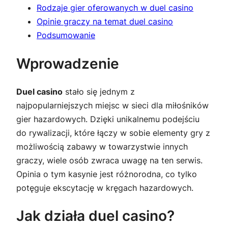
Rodzaje gier oferowanych w duel casino
Opinie graczy na temat duel casino
Podsumowanie
Wprowadzenie
Duel casino
stało się jednym z
najpopularniejszych miejsc w sieci dla miłośników
gier hazardowych. Dzięki unikalnemu podejściu
do rywalizacji, które łączy w sobie elementy gry z
możliwością zabawy w towarzystwie innych
graczy, wiele osób zwraca uwagę na ten serwis.
Opinia o tym kasynie jest różnorodna, co tylko
potęguje ekscytację w kręgach hazardowych.
Jak działa duel casino?