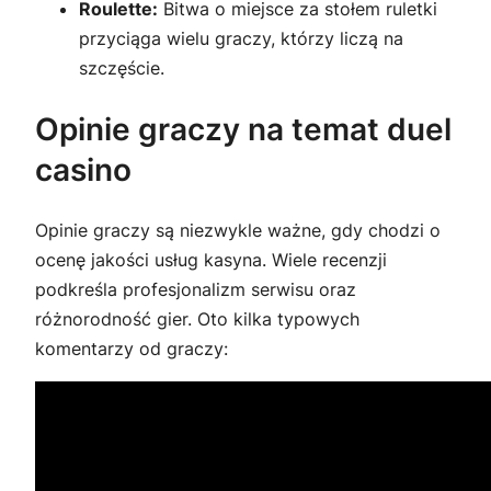
Roulette:
Bitwa o miejsce za stołem ruletki
przyciąga wielu graczy, którzy liczą na
szczęście.
Opinie graczy na temat duel
casino
Opinie graczy są niezwykle ważne, gdy chodzi o
ocenę jakości usług kasyna. Wiele recenzji
podkreśla profesjonalizm serwisu oraz
różnorodność gier. Oto kilka typowych
komentarzy od graczy: