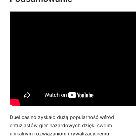
Duel casino
zyskało dużą popularność wśród
entuzjastów gier hazardowych dzięki swoim
unikalnym rozwiązaniom i rywalizacyjnemu