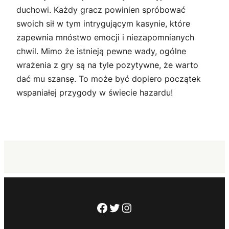
duchowi. Każdy gracz powinien spróbować
swoich sił w tym intrygującym kasynie, które
zapewnia mnóstwo emocji i niezapomnianych
chwil. Mimo że istnieją pewne wady, ogólne
wrażenia z gry są na tyle pozytywne, że warto
dać mu szansę. To może być dopiero początek
wspaniałej przygody w świecie hazardu!
Facebook
Twitter
Instagram