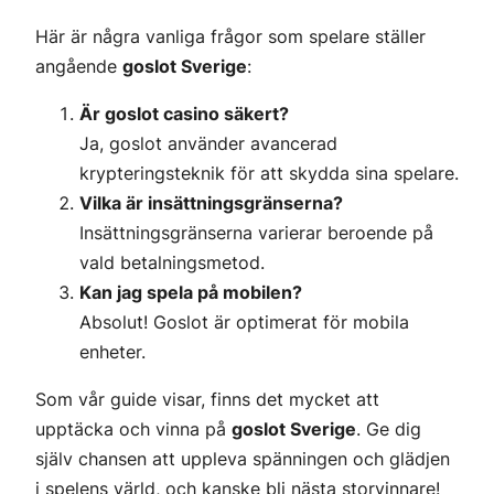
Här är några vanliga frågor som spelare ställer
angående
goslot Sverige
:
Är goslot casino säkert?
Ja, goslot använder avancerad
krypteringsteknik för att skydda sina spelare.
Vilka är insättningsgränserna?
Insättningsgränserna varierar beroende på
vald betalningsmetod.
Kan jag spela på mobilen?
Absolut! Goslot är optimerat för mobila
enheter.
Som vår guide visar, finns det mycket att
upptäcka och vinna på
goslot Sverige
. Ge dig
själv chansen att uppleva spänningen och glädjen
i spelens värld, och kanske bli nästa storvinnare!