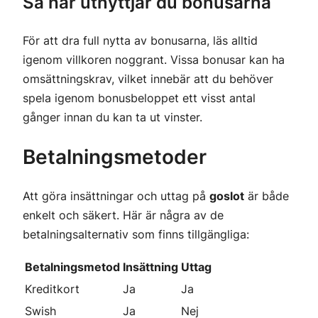
Så här utnyttjar du bonusarna
För att dra full nytta av bonusarna, läs alltid
igenom villkoren noggrant. Vissa bonusar kan ha
omsättningskrav, vilket innebär att du behöver
spela igenom bonusbeloppet ett visst antal
gånger innan du kan ta ut vinster.
Betalningsmetoder
Att göra insättningar och uttag på
goslot
är både
enkelt och säkert. Här är några av de
betalningsalternativ som finns tillgängliga:
Betalningsmetod
Insättning
Uttag
Kreditkort
Ja
Ja
Swish
Ja
Nej