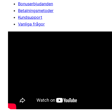
Bonuserbjudanden
Betalningsmetoder
Kundsupport
Vanliga frågor