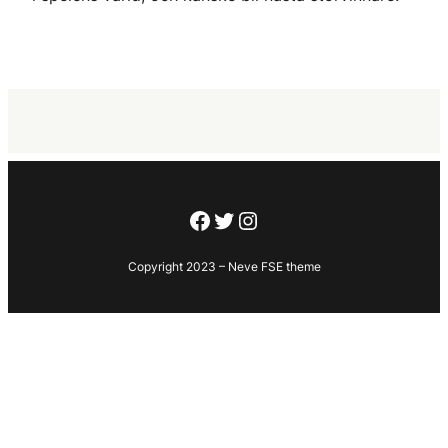
Facebook
Twitter
Instagram
Copyright 2023 – Neve FSE theme