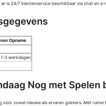
 er is 24/7 klantenservice beschikbaar via chat en e-m
ngsgegevens
 voor Opname
 1-3 werkdagen
ndaag Nog met Spelen b
g voor zowel nieuwe als ervaren gokkers. Met ruime 