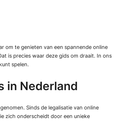
laar om te genieten van een spannende online
at is precies waar deze gids om draait. In ons
kunt spelen.
s in Nederland
 genomen. Sinds de legalisatie van online
die zich onderscheidt door een unieke