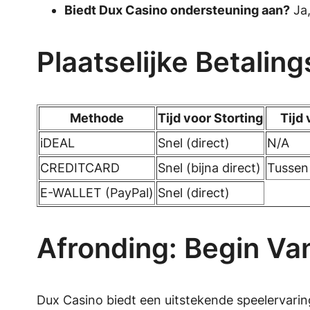
Biedt Dux Casino ondersteuning aan?
Ja,
Plaatselijke Betali
Methode
Tijd voor Storting
Tijd
iDEAL
Snel (direct)
N/A
CREDITCARD
Snel (bijna direct)
Tussen
E-WALLET (PayPal)
Snel (direct)
Afronding: Begin Va
Dux Casino biedt een uitstekende speelervarin