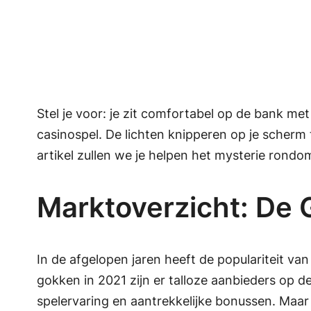
Stel je voor: je zit comfortabel op de bank me
casinospel. De lichten knipperen op je scherm 
artikel zullen we je helpen het mysterie rondo
Marktoverzicht: De 
In de afgelopen jaren heeft de populariteit va
gokken in 2021 zijn er talloze aanbieders op 
spelervaring en aantrekkelijke bonussen. Maar 