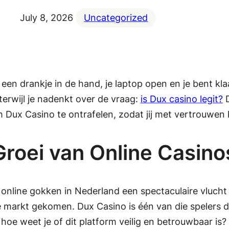
July 8, 2026
Uncategorized
t een drankje in de hand, je laptop open en je bent k
terwijl je nadenkt over de vraag:
is Dux casino legit?
D
m Dux Casino te ontrafelen, zodat jij met vertrouwen 
Groei van Online Casino
n online gokken in Nederland een spectaculaire vlucht
de markt gekomen. Dux Casino is één van die spelers 
hoe weet je of dit platform veilig en betrouwbaar is?