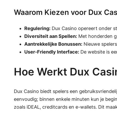
Waarom Kiezen voor Dux Cas
Regulering:
Dux Casino opereert onder str
Diversiteit aan Spellen:
Met honderden gok
Aantrekkelijke Bonussen:
Nieuwe spelers
User-Friendly Interface:
De website is ee
Hoe Werkt Dux Casi
Dux Casino biedt spelers een gebruiksvriendelij
eenvoudig; binnen enkele minuten kun je begin
zoals iDEAL, creditcards en e-wallets. Dit maa