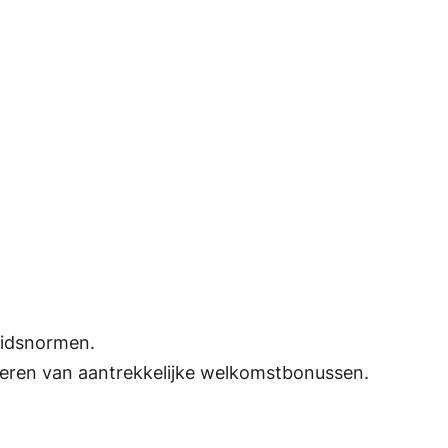
heidsnormen.
teren van aantrekkelijke welkomstbonussen.