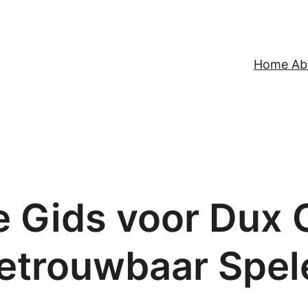
Home Abo
e Gids voor Dux 
Betrouwbaar Spel