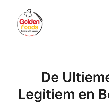
Skip
to
content
De Ultiem
Legitiem en 