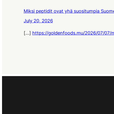
Miksi peptidit ovat yhä suositumpia Suom
July 20, 2026
[…]
https://goldenfoods.mu/2026/07/07/m