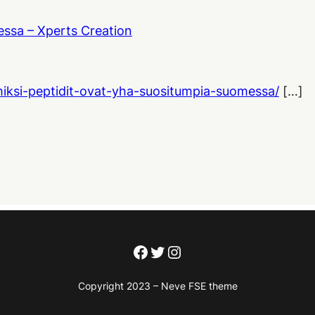
essa – Xperts Creation
iksi-peptidit-ovat-yha-suositumpia-suomessa/
[…]
Facebook
Twitter
Instagram
Copyright 2023 – Neve FSE theme