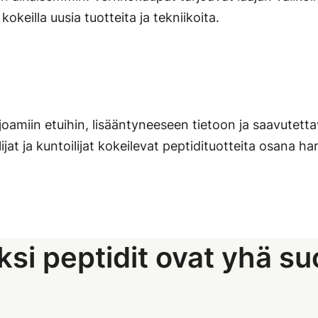
keilla uusia tuotteita ja tekniikoita.
joamiin etuihin, lisääntyneeseen tietoon ja saavutet
jat ja kuntoilijat kokeilevat peptidituotteita osana ha
si peptidit ovat yhä s