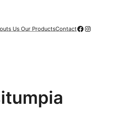
Facebook
Instagram
uts Us Our Products
Contact
situmpia