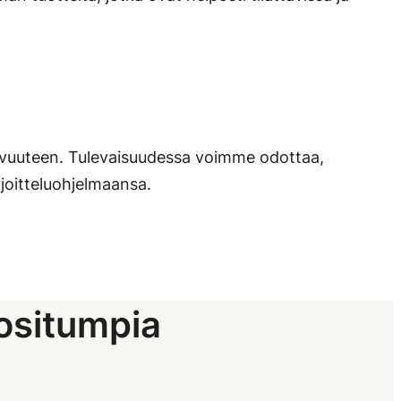
tavuuteen. Tulevaisuudessa voimme odottaa,
rjoitteluohjelmaansa.
uositumpia