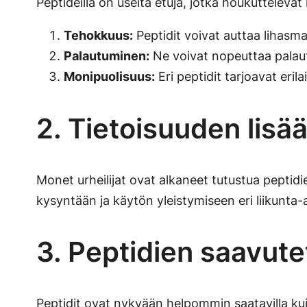
Peptideillä on useita etuja, jotka houkuttelevat 
Tehokkuus:
Peptidit voivat auttaa lihasm
Palautuminen:
Ne voivat nopeuttaa palautu
Monipuolisuus:
Eri peptidit tarjoavat eri
2. Tietoisuuden lis
Monet urheilijat ovat alkaneet tutustua peptid
kysyntään ja käytön yleistymiseen eri liikunta-
3. Peptidien saavut
Peptidit ovat nykyään helpommin saatavilla kuin