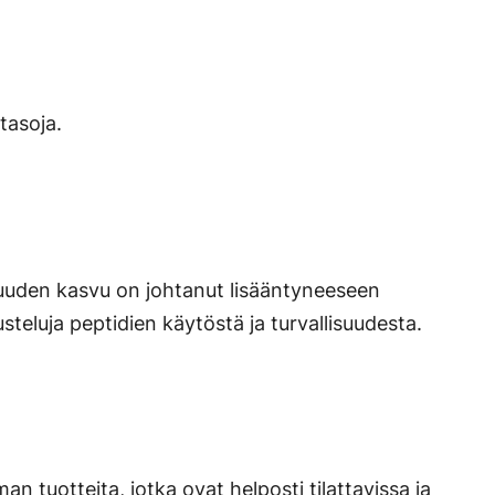
tasoja.
isuuden kasvu on johtanut lisääntyneeseen
steluja peptidien käytöstä ja turvallisuudesta.
 tuotteita, jotka ovat helposti tilattavissa ja