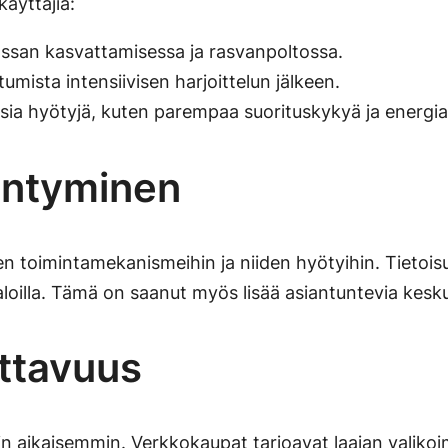
käyttäjiä:
assan kasvattamisessa ja rasvanpoltossa.
mista intensiivisen harjoittelun jälkeen.
laisia hyötyjä, kuten parempaa suorituskykyä ja energia
ääntyminen
ien toimintamekanismeihin ja niiden hyötyihin. Tieto
aloilla. Tämä on saanut myös lisää asiantuntevia kesku
ettavuus
 aikaisemmin. Verkkokaupat tarjoavat laajan valikoiman