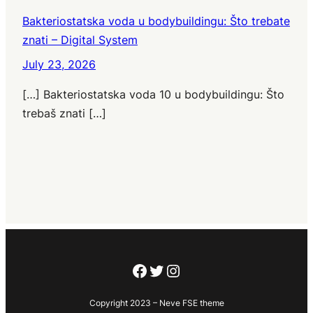
Bakteriostatska voda u bodybuildingu: Što trebate
znati – Digital System
July 23, 2026
[…] Bakteriostatska voda 10 u bodybuildingu: Što
trebaš znati […]
Facebook
Twitter
Instagram
Copyright 2023 – Neve FSE theme