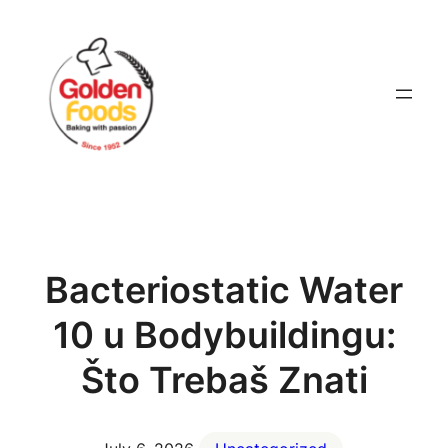
Skip
to
content
Bacteriostatic Water
10 u Bodybuildingu:
Što Trebaš Znati