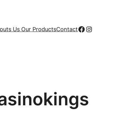
Facebook
Instagram
uts Us Our Products
Contact
casinokings