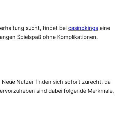
terhaltung sucht, findet bei
casinokings
eine
nlangen Spielspaß ohne Komplikationen.
. Neue Nutzer finden sich sofort zurecht, da
s hervorzuheben sind dabei folgende Merkmale,