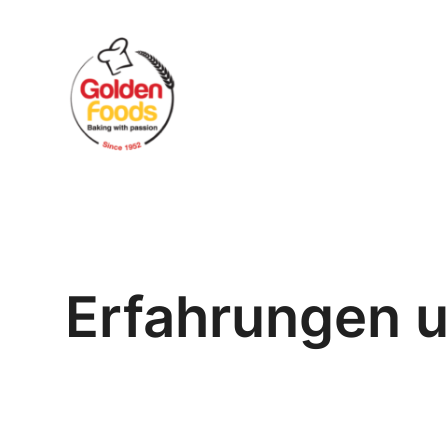
Skip
to
content
Erfahrungen u