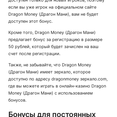
если вы уже игрок на официальном сайте
Dragon Money (Драгон Мани), вам не будет
доступен этот бонус.
Кроме того, Dragon Money (Драгон Мани)
предлагает бонус за регистрацию в размере
50 рублей, который будет зачислен на ваш
счет после регистрации.
Также, не забывайте, что Dragon Money
(Драгон Мани) имеет зеркало, которое
доступно по адресу dragonmoney зеркало.com,
где вы можете играть в онлайн-казино Dragon
Money (Драгон Мани) с использованием
бонусов.
Бонусы для постоянных