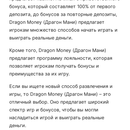
бонуса, который составляет 100% от первого
депозита, до бонусов за повторные депозиты,
Dragon Money (Драгон Мани) предлагает
игрокам множество способов начать играть и
выиграть реальные деньги.
Кроме того, Dragon Money (Драгон Мани)
предлагает программу лояльности, которая
позволяет игрокам получать бонусы и
преимущества за их игру.
Если вы ищете новый способ развлечения и
игры, то Dragon Money (Драгон Мани) – это
отличный выбор. Оно предлагает широкий
спектр игр и бонусов, чтобы вы могли
насладиться игрой и выиграть реальные
деньги.