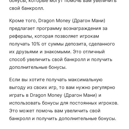
бонусы, которые могут помочь вам увеличить
свой банкролл.
Кроме того, Dragon Money (Драгон Мани)
предлагает программу вознаграждения за
рефералы, которая позволяет игрокам
получать 10% от суммы депозита, сделанного
их друзьями и знакомыми. Это отличный
способ увеличить свой банкролл и получить
дополнительные бонусы.
Если вы хотите получать максимальную
выгоду из своих игр, то вам нужно регулярно
играть в Dragon Money (Драгон Мани) и
использовать бонусы для постоянных игроков.
Это может помочь вам увеличить свой
банкролл и получить дополнительные бонусы.