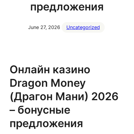
предложения
June 27, 2026
Uncategorized
Онлайн казино
Dragon Money
(Драгон Мани) 2026
– бонусные
предложения