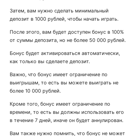
Затем, вам нужно сделать минимальный
депозит в 1000 рублей, чтобы начать играть.
После этого, вам будет доступен бонус в 100%
от суммы депозита, но не более 50 000 рублей.
Бонус будет активироваться автоматически,
как только вы сделаете депозит.
Важно, что бонус имеет ограничение по
выигрышам, то есть вы можете выиграть не
более 10 000 рублей.
Кроме того, бонус имеет ограничение по
времени, то есть вы должны использовать его
в течение 7 дней, иначе он будет аннулирован.
Вам также нужно помнить, что бонус не может