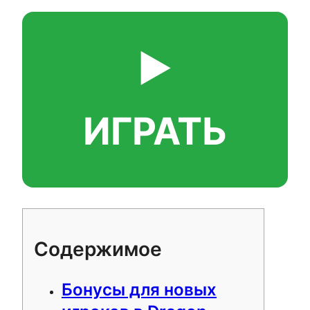
▶️
ИГРАТЬ
Содержимое
Бонусы для новых