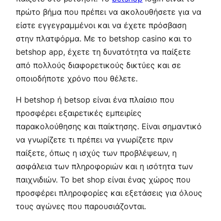
πρώτο βήμα που πρέπει να ακολουθήσετε για να
είστε εγγεγραμμένοι και να έχετε πρόσβαση
στην πλατφόρμα. Με το betshop casino και το
betshop app, έχετε τη δυνατότητα να παίξετε
από πολλούς διαφορετικούς δικτύες και σε
οποιοδήποτε χρόνο που θέλετε.
Η betshop ή betsop είναι ένα πλαίσιο που
προσφέρει εξαιρετικές εμπειρίες
παρακολούθησης και παίκτησης. Είναι σημαντικό
να γνωρίζετε τι πρέπει να γνωρίζετε πριν
παίξετε, όπως η ισχύς των προβλέψεων, η
ασφάλεια των πληροφοριών και η ισότητα των
παιχνιδιών. Το bet shop είναι ένας χώρος που
προσφέρει πληροφορίες και εξετάσεις για όλους
τους αγώνες που παρουσιάζονται.