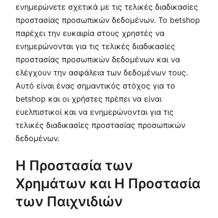
ενημερώνετε σχετικά με τις τελικές διαδικασίες
προστασίας προσωπικών δεδομένων. Το
betshop
παρέχει την ευκαιρία στους χρηστές να
ενημερώνονται για τις τελικές διαδικασίες
προστασίας προσωπικών δεδομένων και να
ελέγχουν την ασφάλεια των δεδομένων τους.
Αυτό είναι ένας σημαντικός στόχος για το
betshop
και οι χρήστες πρέπει να είναι
ευελπιστικοί και να ενημερώνονται για τις
τελικές διαδικασίες προστασίας προσωπικών
δεδομένων.
Η Προστασία των
Χρημάτων και Η Προστασία
των Παιχνιδιών