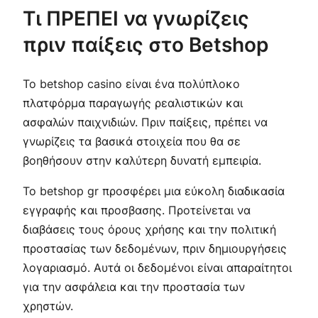
Τι ΠΡΕΠΕΙ να γνωρίζεις
πριν παίξεις στο Betshop
Το betshop casino είναι ένα πολύπλοκο
πλατφόρμα παραγωγής ρεαλιστικών και
ασφαλών παιχνιδιών. Πριν παίξεις, πρέπει να
γνωρίζεις τα βασικά στοιχεία που θα σε
βοηθήσουν στην καλύτερη δυνατή εμπειρία.
Το betshop gr προσφέρει μια εύκολη διαδικασία
εγγραφής και προσβασης. Προτείνεται να
διαβάσεις τους όρους χρήσης και την πολιτική
προστασίας των δεδομένων, πριν δημιουργήσεις
λογαριασμό. Αυτά οι δεδομένοι είναι απαραίτητοι
για την ασφάλεια και την προστασία των
χρηστών.