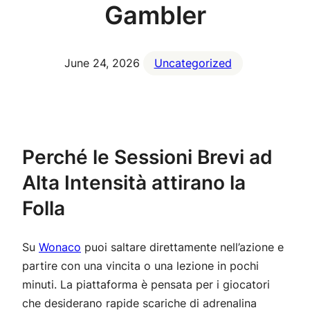
Gambler
June 24, 2026
Uncategorized
Perché le Sessioni Brevi ad
Alta Intensità attirano la
Folla
Su
Wonaco
puoi saltare direttamente nell’azione e
partire con una vincita o una lezione in pochi
minuti. La piattaforma è pensata per i giocatori
che desiderano rapide scariche di adrenalina