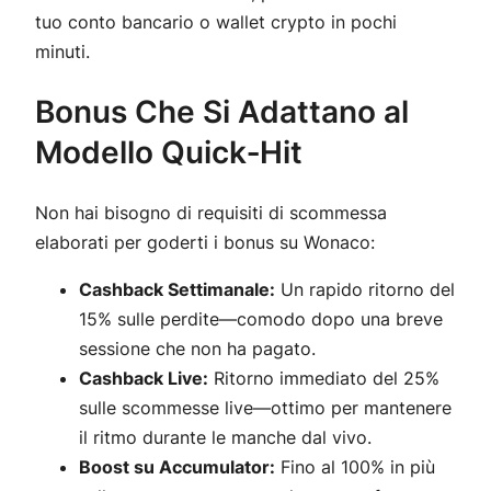
tuo conto bancario o wallet crypto in pochi
minuti.
Bonus Che Si Adattano al
Modello Quick‑Hit
Non hai bisogno di requisiti di scommessa
elaborati per goderti i bonus su Wonaco:
Cashback Settimanale:
Un rapido ritorno del
15% sulle perdite—comodo dopo una breve
sessione che non ha pagato.
Cashback Live:
Ritorno immediato del 25%
sulle scommesse live—ottimo per mantenere
il ritmo durante le manche dal vivo.
Boost su Accumulator:
Fino al 100% in più