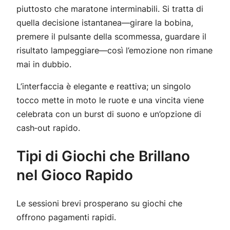
piuttosto che maratone interminabili. Si tratta di
quella decisione istantanea—girare la bobina,
premere il pulsante della scommessa, guardare il
risultato lampeggiare—così l’emozione non rimane
mai in dubbio.
L’interfaccia è elegante e reattiva; un singolo
tocco mette in moto le ruote e una vincita viene
celebrata con un burst di suono e un’opzione di
cash‑out rapido.
Tipi di Giochi che Brillano
nel Gioco Rapido
Le sessioni brevi prosperano su giochi che
offrono pagamenti rapidi.