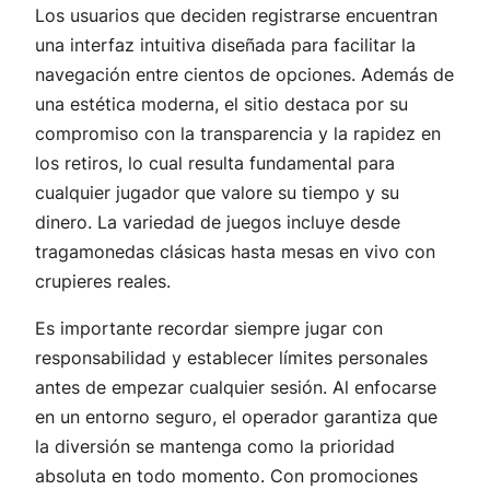
Los usuarios que deciden registrarse encuentran
una interfaz intuitiva diseñada para facilitar la
navegación entre cientos de opciones. Además de
una estética moderna, el sitio destaca por su
compromiso con la transparencia y la rapidez en
los retiros, lo cual resulta fundamental para
cualquier jugador que valore su tiempo y su
dinero. La variedad de juegos incluye desde
tragamonedas clásicas hasta mesas en vivo con
crupieres reales.
Es importante recordar siempre jugar con
responsabilidad y establecer límites personales
antes de empezar cualquier sesión. Al enfocarse
en un entorno seguro, el operador garantiza que
la diversión se mantenga como la prioridad
absoluta en todo momento. Con promociones