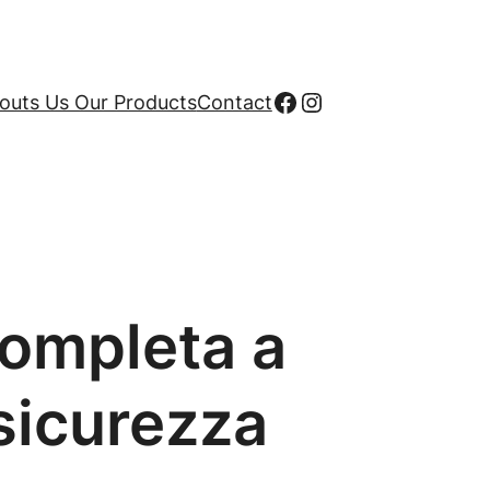
Facebook
Instagram
uts Us Our Products
Contact
completa a
sicurezza