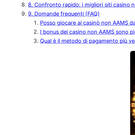
8. Confronto rapido: i migliori siti casino
9. Domande frequenti (FAQ)
Posso giocare ai casinò non AAMS da 
I bonus dei casino non AAMS sono pi
Qual è il metodo di pagamento più ve