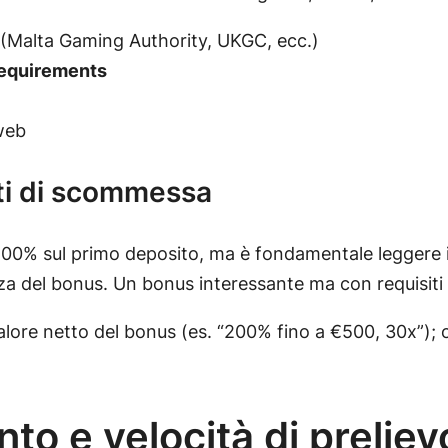
o (Malta Gaming Authority, UKGC, ecc.)
requirements
 web
iti di scommessa
200% sul primo deposito, ma è fondamentale leggere 
nza del bonus. Un bonus interessante ma con requisiti i
valore netto del bonus (es. “200% fino a €500, 30x”)
to e velocità di preliev