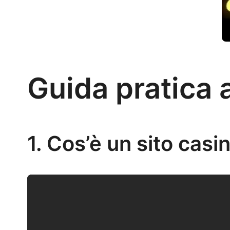
Guida pratica a
1. Cos’è un sito ca